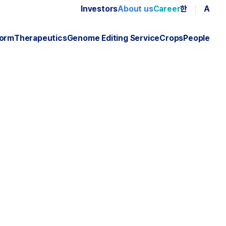
Investors
About us
Career
한
A
form
Therapeutics
Genome Editing Service
Crops
People