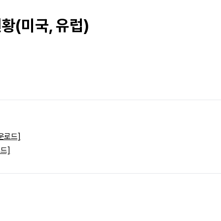
현황(미국, 유럽)
운로드]
드]