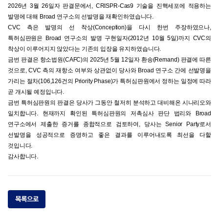
2026년 3월 26일자 판결문에서, CRISPR-Cas9 기술을 진핵세포에 적용하는
발명에 대해 Broad 연구소의 선발명을 재확인하였습니다.
CVC 측은 발명의 선 착상(Conception)을 다시 한번 주장하였으나,
특허심판원은 Broad 연구소의 발명 구현일자(2012년 10월 5일)까지 CVC의
착상이 이루어지지 않았다는 기존의 입장을 유지하였습니다.
금번 판결은 항소법원(CAFC)의 2025년 5월 12일자 환송(Remand) 판결에 따른
것으로, CVC 측의 재항소 여부와 상관없이 당사와 Broad 연구소 간에 선발명을
가리는 절차(106,126건의 Priority Phase)가 특허심판원에서 정하는 일정에 따라
곧 개시될 예정입니다.
금번 특허심판원의 판결은 당사가 그동안 철저히 분석하고 대비해온 시나리오와
일치합니다. 현재까지 확인된 특허심판원의 저촉심사 판단 법리와 Broad
연구소에서 제출한 증거를 종합적으로 검토하여, 당사는 Senior Party로서
선발명을 성공적으로 증명하고 좋은 결과를 이루어내도록 최선을 다할
것입니다.
감사합니다.
목록으로