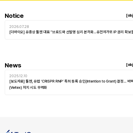
Notice
[ob
2026.07.28
[더바이오] 유종상 툴젠 대표 “브로드와 선발명 심리 본격화…유전자가위 IP 권리 확보할
News
[ob
2025.12.10
[보도자료] 툴젠, 유럽 ‘CRISPR RNP’ 특허 등록 승인(Intention to Grant) 결정… 버
(Vertex) 저지 시도 무력화